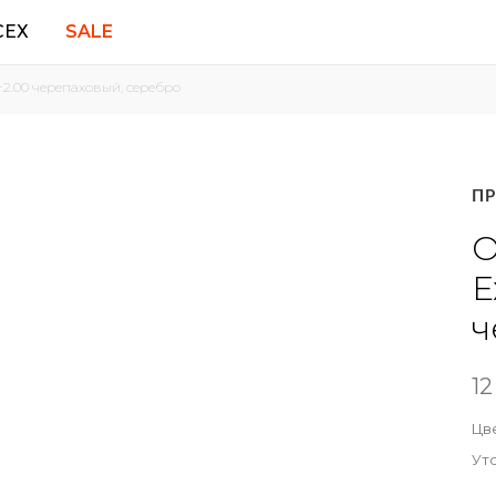
СЕХ
SALE
+2.00 черепаховый, серебро
ПОДАРОЧНЫЕ
ДЛЯ СПОРТА
СЕРТИФИКАТЫ
Polaroid Sport
П
Demetz
Adidas
О
Rec Specs
E
Все спортивные очки
ч
12
Цве
Ут