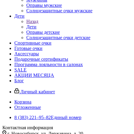
Оправы мужские
Солнцезащитные очки мужские
Дети
Назад
Дети
Оправы детские
Солнцезащитные очки детские
Спортивные очки
Готовые очки
Аксессуары
Подарочные сертификаты
Программа лояльности в салонах
SALE
АКЦИИ МЕСЯЦА
Блог
Личный кабинет
Корзина
Отложенные
8 (383) 221‒95‒82
Единый номер
Контактная информация
г. Новосибирск, ул. Державина, д. 20