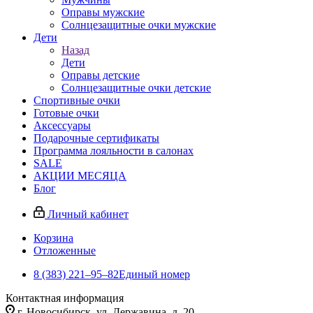
Оправы мужские
Солнцезащитные очки мужские
Дети
Назад
Дети
Оправы детские
Солнцезащитные очки детские
Спортивные очки
Готовые очки
Аксессуары
Подарочные сертификаты
Программа лояльности в салонах
SALE
АКЦИИ МЕСЯЦА
Блог
Личный кабинет
Корзина
Отложенные
8 (383) 221‒95‒82
Единый номер
Контактная информация
г. Новосибирск, ул. Державина, д. 20