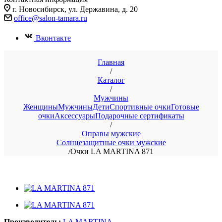
г. Новосибирск, ул. Державина, д. 20
office@salon-tamara.ru
Вконтакте
Главная
/
Каталог
/
Мужчины
Женщины
Мужчины
Дети
Спортивные очки
Готовые
очки
Аксессуары
Подарочные сертификаты
/
Оправы мужские
Солнцезащитные очки мужские
/
Очки LA MARTINA 871
Производитель:
LA MARTINA