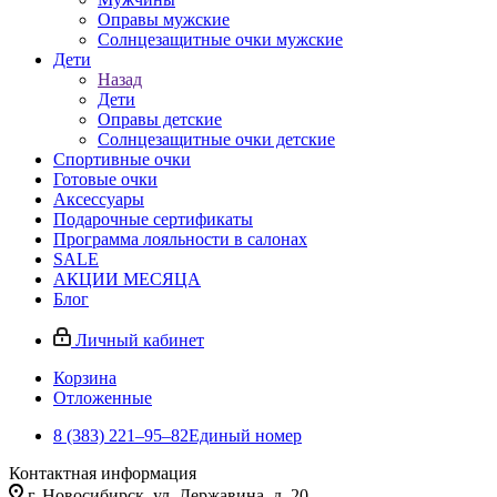
Оправы мужские
Солнцезащитные очки мужские
Дети
Назад
Дети
Оправы детские
Солнцезащитные очки детские
Спортивные очки
Готовые очки
Аксессуары
Подарочные сертификаты
Программа лояльности в салонах
SALE
АКЦИИ МЕСЯЦА
Блог
Личный кабинет
Корзина
Отложенные
8 (383) 221‒95‒82
Единый номер
Контактная информация
г. Новосибирск, ул. Державина, д. 20