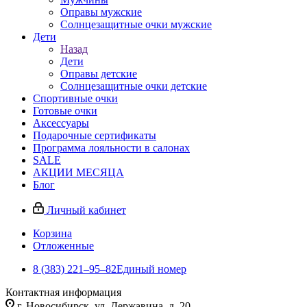
Оправы мужские
Солнцезащитные очки мужские
Дети
Назад
Дети
Оправы детские
Солнцезащитные очки детские
Спортивные очки
Готовые очки
Аксессуары
Подарочные сертификаты
Программа лояльности в салонах
SALE
АКЦИИ МЕСЯЦА
Блог
Личный кабинет
Корзина
Отложенные
8 (383) 221‒95‒82
Единый номер
Контактная информация
г. Новосибирск, ул. Державина, д. 20