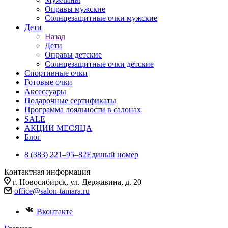
Оправы мужские
Солнцезащитные очки мужские
Дети
Назад
Дети
Оправы детские
Солнцезащитные очки детские
Спортивные очки
Готовые очки
Аксессуары
Подарочные сертификаты
Программа лояльности в салонах
SALE
АКЦИИ МЕСЯЦА
Блог
8 (383) 221‒95‒82
Единый номер
Контактная информация
г. Новосибирск, ул. Державина, д. 20
office@salon-tamara.ru
Вконтакте