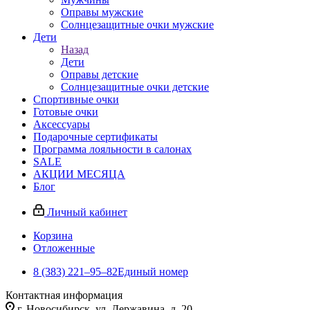
Оправы мужские
Солнцезащитные очки мужские
Дети
Назад
Дети
Оправы детские
Солнцезащитные очки детские
Спортивные очки
Готовые очки
Аксессуары
Подарочные сертификаты
Программа лояльности в салонах
SALE
АКЦИИ МЕСЯЦА
Блог
Личный кабинет
Корзина
Отложенные
8 (383) 221‒95‒82
Единый номер
Контактная информация
г. Новосибирск, ул. Державина, д. 20