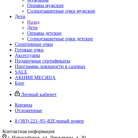
Оправы мужские
Солнцезащитные очки мужские
Дети
Назад
Дети
Оправы детские
Солнцезащитные очки детские
Спортивные очки
Готовые очки
Аксессуары
Подарочные сертификаты
Программа лояльности в салонах
SALE
АКЦИИ МЕСЯЦА
Блог
Личный кабинет
Корзина
Отложенные
8 (383) 221‒95‒82
Единый номер
Контактная информация
г. Новосибирск, ул. Державина, д. 20