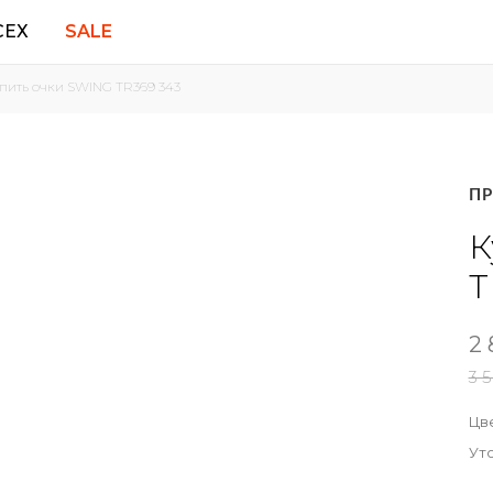
СЕХ
SALE
пить очки SWING TR369 343
ПОДАРОЧНЫЕ
ДЛЯ СПОРТА
СЕРТИФИКАТЫ
Polaroid Sport
П
Demetz
Adidas
К
Rec Specs
T
Все спортивные очки
2 
3 
Цве
Ут