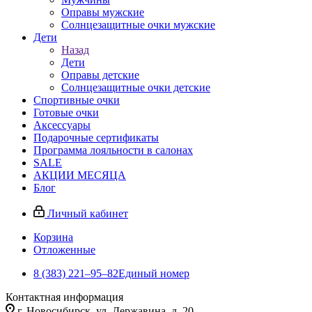
Оправы мужские
Солнцезащитные очки мужские
Дети
Назад
Дети
Оправы детские
Солнцезащитные очки детские
Спортивные очки
Готовые очки
Аксессуары
Подарочные сертификаты
Программа лояльности в салонах
SALE
АКЦИИ МЕСЯЦА
Блог
Личный кабинет
Корзина
Отложенные
8 (383) 221‒95‒82
Единый номер
Контактная информация
г. Новосибирск, ул. Державина, д. 20