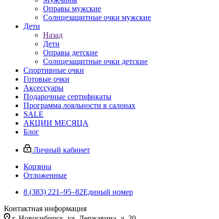
Оправы мужские
Солнцезащитные очки мужские
Дети
Назад
Дети
Оправы детские
Солнцезащитные очки детские
Спортивные очки
Готовые очки
Аксессуары
Подарочные сертификаты
Программа лояльности в салонах
SALE
АКЦИИ МЕСЯЦА
Блог
Личный кабинет
Корзина
Отложенные
8 (383) 221‒95‒82
Единый номер
Контактная информация
г. Новосибирск, ул. Державина, д. 20