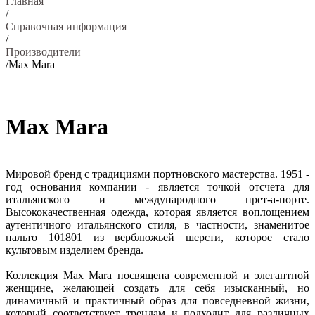
Главная
/
Справочная информация
/
Производители
/
Max Mara
Max Mara
Мировой бренд с традициями портновского мастерства. 1951 -
год основания компании - является точкой отсчета для
итальянского и международного прет-а-порте.
Высококачественная одежда, которая является воплощением
аутентичного итальянского стиля, в частности, знаменитое
пальто 101801 из верблюжьей шерсти, которое стало
культовым изделием бренда.
Коллекция Max Mara посвящена современной и элегантной
женщине, желающей создать для себя изысканный, но
динамичный и практичный образ для повседневной жизни,
который соответствует трендам и подходит для различных